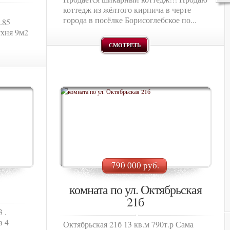
коттедж из жёлтого кирпича в черте
города в посёлке Борисоглебское по...
.85
ухня 9м2
СМОТРЕТЬ
790 000 руб.
комната по ул. Октябрьская
21б
 .
в 4
Октябрьская 21б 13 кв.м 790т.р Сама