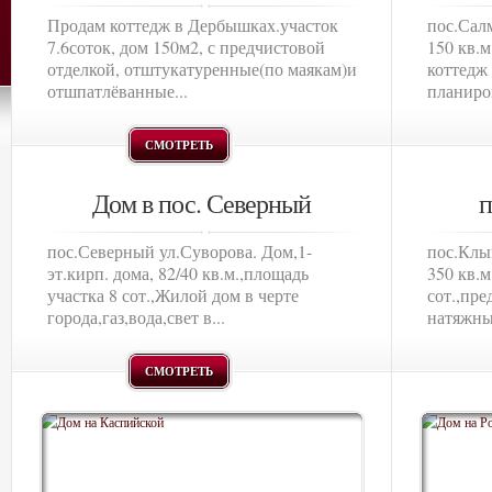
Продам коттедж в Дербышках.участок
пос.Салм
7.6соток, дом 150м2, с предчистовой
150 кв.м
отделкой, отштукатуренные(по маякам)и
коттедж 
отшпатлёванные...
планиров
СМОТРЕТЬ
Дом в пос. Северный
п
пос.Северный ул.Суворова. Дом,1-
пос.Клык
эт.кирп. дома, 82/40 кв.м.,площадь
350 кв.м
участка 8 сот.,Жилой дом в черте
сот.,пре
города,газ,вода,свет в...
натяжные
СМОТРЕТЬ