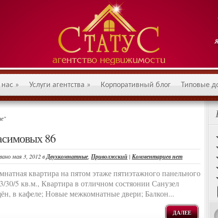
 нас
»
Услуги агентства
»
Корпоративный блог
Типовые д
ые"
асимовых 86
вано мая 3, 2012 в
Двухкомнатные
,
Приволжский
|
Комментариев нет
мнатная квартира на пятом этаже пятиэтажного панельного
43/30/5 кв.м., Квартира в отличном состяонии Санузел
ён, в кафеле; Новые межкомнатные двери; Балкон...
ДАЛЕЕ