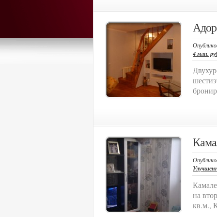
Адор
Опублико
4 млн. ру
Двухур
шестиэ
брониро
Кама
Опублико
Улучшен
Камале
на вто
кв.м., 