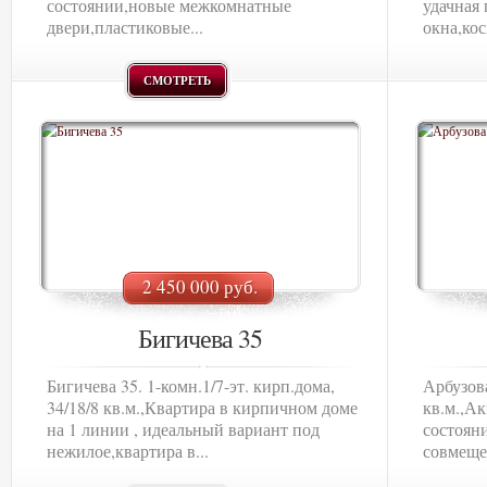
состоянии,новые межкомнатные
удачная
двери,пластиковые...
окна,кос
СМОТРЕТЬ
2 450 000 руб.
Бигичева 35
Бигичева 35. 1-комн.1/7-эт. кирп.дома,
Арбузова
34/18/8 кв.м.,Квартира в кирпичном доме
кв.м.,А
на 1 линии , идеальный вариант под
состоян
нежилое,квартира в...
совмеще