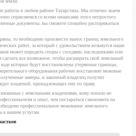
ия земли.
е работы в любом районе Татарстана. Мы отлично знаем
ично справляемся со всеми нюансами этого непростого
мленные документы. вы сможете спокойно распоряжаться
ряны, то необходимо произвести вынос границ земельного
зических работ, за который с удовольствием возьмутся наши
аков может породить споры с соседями, наследниками или
я сделать все возможное, чтобы расширить свой земельный
в ходе которых будут восстановлены утерянные границы,
мерительного оборудования рабочие восстановят межевые
полученные замеры, и законный владелец получит
округ владений, принадлежащих ему по праву.
 связанные с земельными владениями, кому попало не
офессионализм и опыт, чем постараться сэкономить на
еобходимо профессиональное межевание земельного
а к вашим услугам.
частков