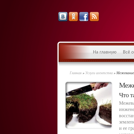
На главную
Всё о
Главная
»
Услуги агентства
»
Межевание 
Меже
Что т
Межева
инжене
восста
землеп
и ее г