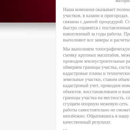
матери
Наша компания оказывает полный
участков, в казани и пригородах
связаны с данной процедурой. С
быстро справятся с поставленны
накопленный за годы работы. Пр
выполняют все замеры и расчеты,
Мы выполняем топографическу
съемку крупных масштабов, меже
проводим землеустроительные р
обмеряем границы участка, сост
кадастровые планы и технически
земельные участки, ставим объек
кадастровый учет, проводим ин
объектов, восстанавливаем и вы
границы участка на местность, с
сгущаем опорную межевую сеть. 
работы самостоятельно не сможе
неизбежно. Обратившись в нашу
качественный результат.