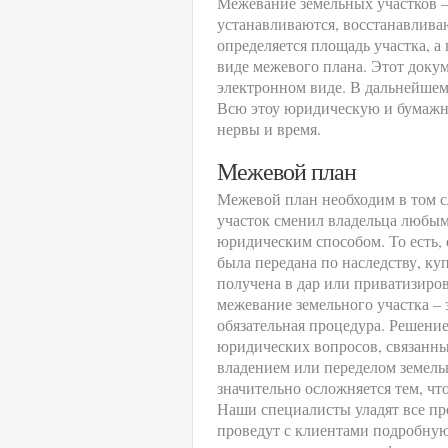
Межевание земельных участков – 
устанавливаются, восстанавлива
определяется площадь участка, 
виде межевого плана. Этот докум
электронном виде. В дальнейшем
Всю этоу юридическую и бумажн
нервы и время.
Межевой план
Межевой план необходим в том с
участок сменил владельца любы
юридическим способом. То есть, 
была передана по наследству, ку
получена в дар или приватизиров
межевание земельного участка – 
обязательная процедура. Решени
юридических вопросов, связанны
владением или переделом земель
значительно осложняется тем, чт
Наши специалисты уладят все про
проведут с клиентами подробную