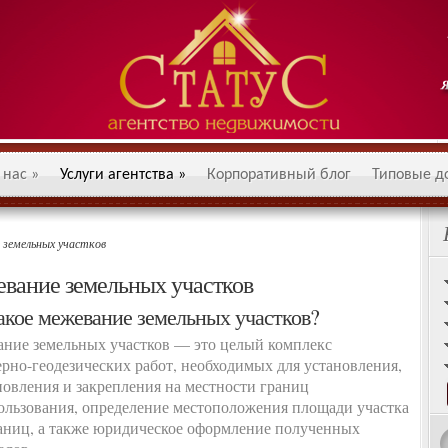
 нас
»
Услуги агентства
»
Корпоративный блог
Типовые д
земельных участков
вание земельных участков
акое межевание земельных участков?
ние земельных участков — это целый комплекс
рно-геодезических работ, необходимых для установления,
новления и закрепления на местности границ
ользования, определение местоположения площади участка
раниц, а также юридическое оформление полученных