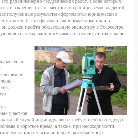
это ряд инженерно-геодезических работ, в ходе которых
ются и закрепляются на местности границы землевладений,
а все полученные результаты оформляются юридически в
ент должен быть оформлен как в бумажном, так и в
 он должен пройти обязательную экспертизу в Росреестре.
ую волокиту мы выполним самостоятельно, не тратя ваши
лучае, если
м
если земля
плена,
ана,
это
е
х с
ных участков,
о каждый случай индивидуален и требует особого подхода.
блемы в короткое время, а также, при необходимости,
 консультацию по всем вопросам, которые могут