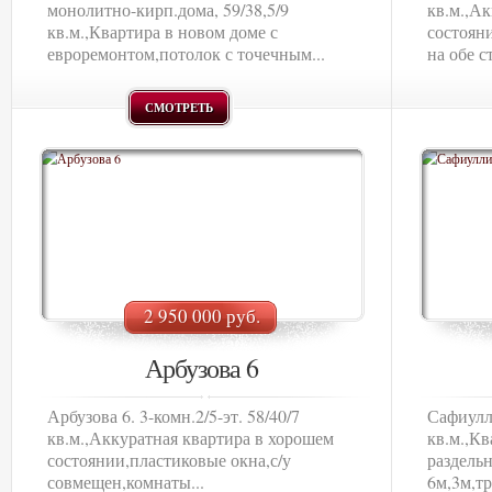
монолитно-кирп.дома, 59/38,5/9
кв.м.,А
кв.м.,Квартира в новом доме с
состоян
евроремонтом,потолок с точечным...
на обе с
СМОТРЕТЬ
2 950 000 руб.
Арбузова 6
Арбузова 6. 3-комн.2/5-эт. 58/40/7
Сафиулли
кв.м.,Аккуратная квартира в хорошем
кв.м.,Кв
состоянии,пластиковые окна,с/у
раздель
совмещен,комнаты...
6м,3м,тр