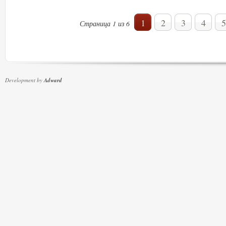
1
2
3
4
5
Страница 1 из 6
Development by
Adward