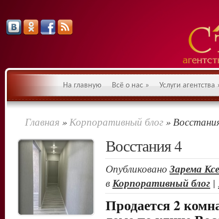
На главную
Всё о нас
»
Услуги агентства
Главная
»
Корпоративный блог
»
Восстания
Восстания 4
Опубликовано
Зарема Кс
в
Корпоративный блог
|
Продается 2 комн