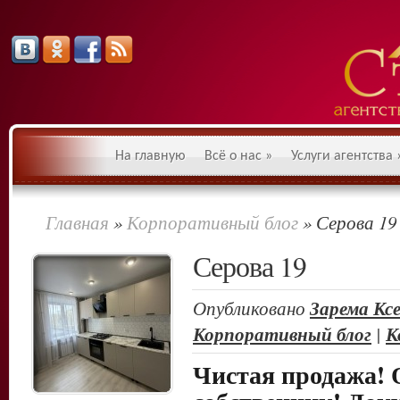
На главную
Всё о нас
»
Услуги агентства
Главная
»
Корпоративный блог
»
Серова 19
Серова 19
Опубликовано
Зарема Кс
Корпоративный блог
|
К
Чистая продажа! 