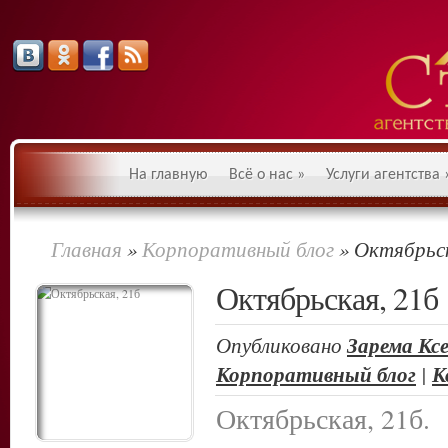
На главную
Всё о нас
»
Услуги агентства
Главная
»
Корпоративный блог
»
Октябрьск
Октябрьская, 21б
Опубликовано
Зарема Кс
Корпоративный блог
|
К
Октябрьская, 21б.