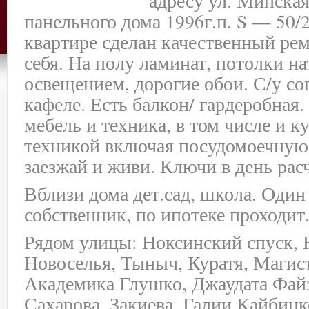
адресу ул. Минская,
панельного дома 1996г.п. S — 50/2
квартире сделан качественный рем
себя. На полу ламинат, потолки н
освещением, дорогие обои. С/у с
кафеле. Есть балкон/ гардеробная.
мебель и техника, в том числе и к
техникой включая посудомоечную
заезжай и живи. Ключи в день расч
Вблизи дома дет.сад, школа. Один
собственник, по ипотеке проходит
Рядом улицы: Ноксинский спуск,
Новоселья, Тыныч, Куратя, Магис
Академика Глушко, Джаудата Фай
Сахарова, Закиева, Галии Кайбиц