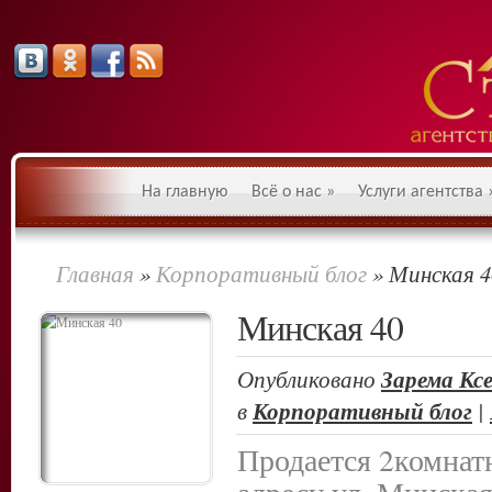
На главную
Всё о нас
»
Услуги агентства
Главная
»
Корпоративный блог
»
Минская 4
Минская 40
Опубликовано
Зарема Кс
в
Корпоративный блог
|
Продается 2комнатн