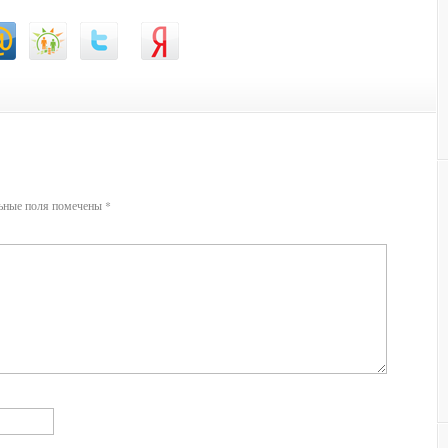
ьные поля помечены
*