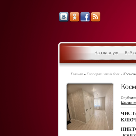
На главную
Всё о
Главная
»
Корпоративный блог
»
Космон
Косм
Опублико
Коммент
ЧИСТ
КЛЮЧ
НИКТ
ДОЛГ