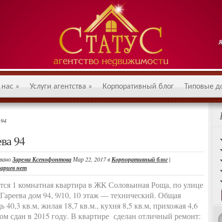
 нас
»
Услуги агентства
»
Корпоративный блог
Типовые д
 94
ва 94
вано
Зарема Ксенофонтова
Мар 22, 2017 в
Корпоративный блог
|
ариев нет
тся 1 комнатная квартира в ЖК Соловьиная Роща, по улице
 Гареева дом 94, 9/10, 10 этаж — технический. Общая
 40,3 кв.м, жилая 18,7 кв.м., кухня 8,5 кв.м, прихожая 4,6
Дом сдан в 2015 году. В квартире сделан отличный ремонт: