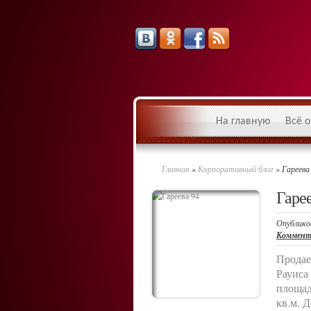
На главную
Всё о
Главная
»
Корпоративный блог
»
Гареева
Гарее
Опублико
Коммент
Продае
Рауиса
площадь
кв.м. 